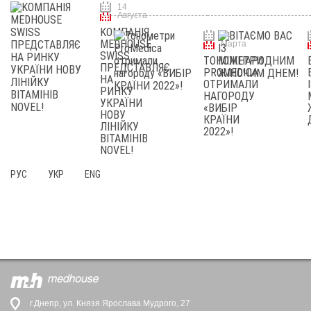
14
Августа
KОМПАНІЯ
14
MEDHOUSE
Марта
SWISS
ТОНОМЕТРИ
ПРЕДСТАВЛЯЄ
PROMEDICA
НА
ОТРИМАЛИ
РИНКУ
НАГОРОДУ
УКРАЇНИ
«ВИБІР
НОВУ
КРАЇНИ
ЛIНIЙКУ
2022»!
ВIТАMIНIВ
NOVEL!
РУС
УКР
ENG
г.Днепр, ул. Князя Ярослава Мудрого, 27