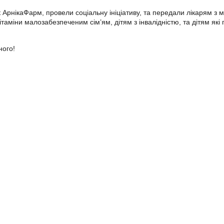
 АрнікаФарм, провели соціальну ініціативу, та передали лікарям з мі
таміни малозабезпеченим сім’ям, дітям з інвалідністю, та дітям які
ного!