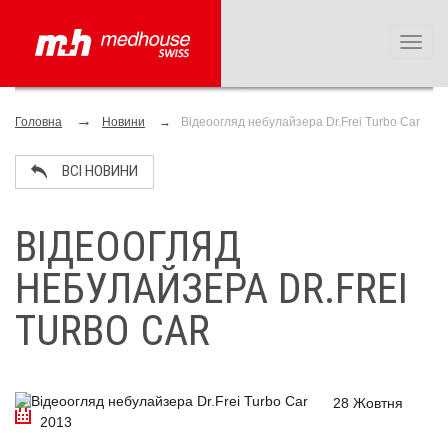
Toggl
naviga
Головна
Новини
Відеоогляд небулайзера Dr.Frei Turbo Car
ВСІ НОВИНИ
ВІДЕООГЛЯД
НЕБУЛАЙЗЕРА DR.FREI
TURBO CAR
28 Жовтня
2013