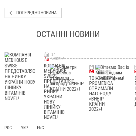
ПОПЕРЕДНЯ НОВИНА
ОСТАННІ НОВИНИ
14
Серпня
КОМПАНІЯ
14
MEDHOUSE
Березня
SWISS
ТОНОМЕТРИ
ПРЕДСТАВЛЯЄ
PROMEDICA
НА
ОТРИМАЛИ
РИНКУ
НАГОРОДУ
УКРАЇНИ
«ВИБІР
НОВУ
КРАЇНИ
ЛIНIЙКУ
2022»!
ВIТАMIНIВ
NOVEL!
РОС
УКР
ENG